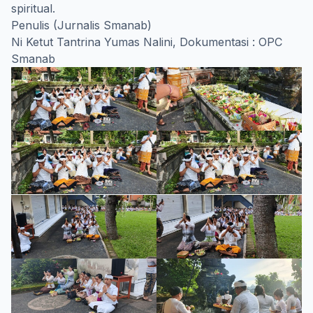
spiritual.
Penulis (Jurnalis Smanab)
Ni Ketut Tantrina Yumas Nalini, Dokumentasi : OPC
Smanab