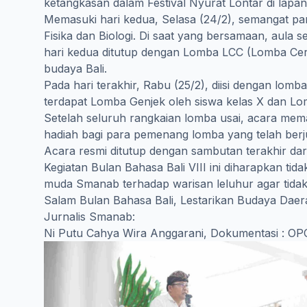
ketangkasan dalam Festival Nyurat Lontar di lapan
Memasuki hari kedua, Selasa (24/2), semangat para s
Fisika dan Biologi. Di saat yang bersamaan, aula
hari kedua ditutup dengan Lomba LCC (Lomba Cer
budaya Bali.
Pada hari terakhir, Rabu (25/2), diisi dengan lomba
terdapat Lomba Genjek oleh siswa kelas X dan Lo
Setelah seluruh rangkaian lomba usai, acara me
hadiah bagi para pemenang lomba yang telah ber
Acara resmi ditutup dengan sambutan terakhir dari
Kegiatan Bulan Bahasa Bali VIII ini diharapkan 
muda Smanab terhadap warisan leluhur agar tida
Salam Bulan Bahasa Bali, Lestarikan Budaya Daera
Jurnalis Smanab:
Ni Putu Cahya Wira Anggarani, Dokumentasi : O