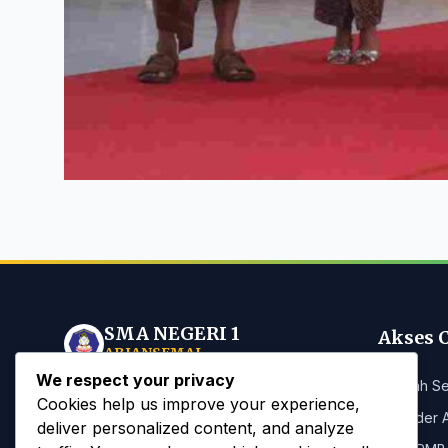
SMA NEGERI 1
Akses 
ABIANSEMAL
We respect your privacy
Sejarah S
Mewujudkan insan sekolah yang
Cookies help us improve your experience,
Spiritual, Mandiri, dan Berbudaya
Kalender 
deliver personalized content, and analyze
berlandaskan Tri Hita Karana di era