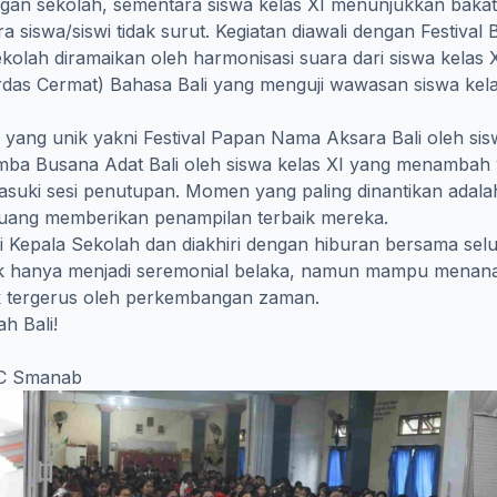
gan sekolah, sementara siswa kelas XI menunjukkan bakat s
iswa/siswi tidak surut. Kegiatan diawali dengan Festival Bal
 sekolah diramaikan oleh harmonisasi suara dari siswa ke
das Cermat) Bahasa Bali yang menguji wawasan siswa kel
 yang unik yakni Festival Papan Nama Aksara Bali oleh siswa 
mba Busana Adat Bali oleh siswa kelas XI yang menambah 
masuki sesi penutupan. Momen yang paling dinantikan ada
juang memberikan penampilan terbaik mereka.
 Kepala Sekolah dan diakhiri dengan hiburan bersama selur
tidak hanya menjadi seremonial belaka, namun mampu menan
k tergerus oleh perkembangan zaman.
h Bali!
PC Smanab