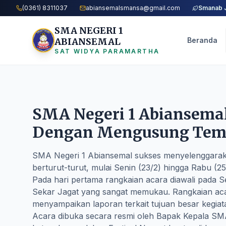
(0361) 8311037
abiansemalsmansa@gmail.com
Smanab 
SMA NEGERI 1
ABIANSEMAL
Beranda
SAT WIDYA PARAMARTHA
SMA Negeri 1 Abiansemal
Dengan Mengusung Tema 
SMA Negeri 1 Abiansemal sukses menyelenggarakan
berturut-turut, mulai Senin (23/2) hingga Rabu (25
Pada hari pertama rangkaian acara diawali pada S
Sekar Jagat yang sangat memukau. Rangkaian acar
menyampaikan laporan terkait tujuan besar kegiata
Acara dibuka secara resmi oleh Bapak Kepala SM