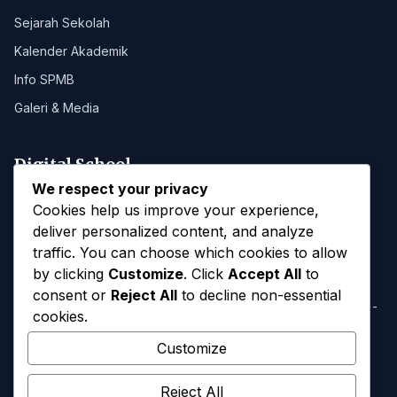
Sejarah Sekolah
Kalender Akademik
Info SPMB
Galeri & Media
Digital School
We respect your privacy
Portal SMANAB
Cookies help us improve your experience,
deliver personalized content, and analyze
traffic. You can choose which cookies to allow
Kontak
by clicking
Customize
. Click
Accept All
to
consent or
Reject All
to decline non-essential
Jl. Majapahit, Blahkiuh, Kec. Abiansemal, Kab. Badung, Bali -
cookies.
80352
Customize
(0361) 8311037
abiansemalsmansa@gmail.com
Reject All