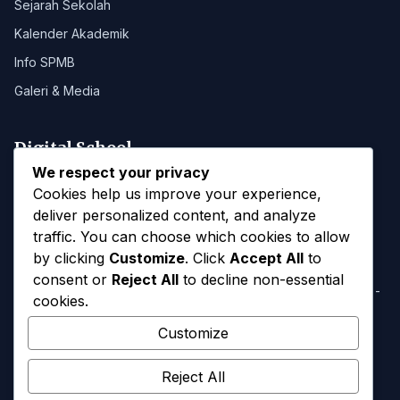
Sejarah Sekolah
Kalender Akademik
Info SPMB
Galeri & Media
Digital School
We respect your privacy
Portal SMANAB
Cookies help us improve your experience,
deliver personalized content, and analyze
traffic. You can choose which cookies to allow
Kontak
by clicking
Customize
. Click
Accept All
to
consent or
Reject All
to decline non-essential
Jl. Majapahit, Blahkiuh, Kec. Abiansemal, Kab. Badung, Bali -
cookies.
80352
Customize
(0361) 8311037
abiansemalsmansa@gmail.com
Reject All