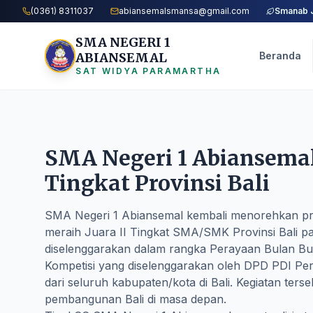
(0361) 8311037
abiansemalsmansa@gmail.com
Smanab 
SMA NEGERI 1
ABIANSEMAL
Beranda
SAT WIDYA PARAMARTHA
SMA Negeri 1 Abiansemal 
Tingkat Provinsi Bali
SMA Negeri 1 Abiansemal kembali menorehkan pres
meraih Juara II Tingkat SMA/SMK Provinsi Bali 
diselenggarakan dalam rangka Perayaan Bulan B
Kompetisi yang diselenggarakan oleh DPD PDI Perj
dari seluruh kabupaten/kota di Bali. Kegiatan t
pembangunan Bali di masa depan.