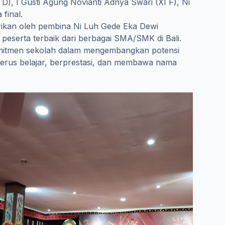
 D), I Gusti Agung Novianti Adnya Swari (XI F), Ni
final.
berikan oleh pembina Ni Luh Gede Eka Dewi
peserta terbaik dari berbagai SMA/SMK di Bali.
omitmen sekolah dalam mengembangkan potensi
k terus belajar, berprestasi, dan membawa nama