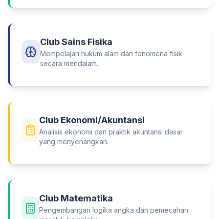
Club Sains Fisika
Mempelajari hukum alam dan fenomena fisik
secara mendalam.
Club Ekonomi/Akuntansi
Analisis ekonomi dan praktik akuntansi dasar
yang menyenangkan.
Club Matematika
Pengembangan logika angka dan pemecahan