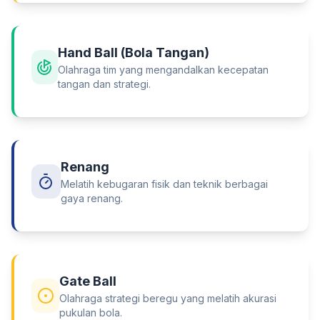
Hand Ball (Bola Tangan)
Olahraga tim yang mengandalkan kecepatan
tangan dan strategi.
Renang
Melatih kebugaran fisik dan teknik berbagai
gaya renang.
Gate Ball
Olahraga strategi beregu yang melatih akurasi
pukulan bola.