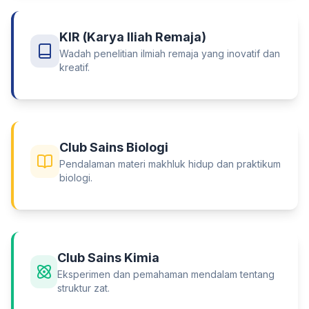
KIR (Karya Iliah Remaja)
Wadah penelitian ilmiah remaja yang inovatif dan
kreatif.
Club Sains Biologi
Pendalaman materi makhluk hidup dan praktikum
biologi.
Club Sains Kimia
Eksperimen dan pemahaman mendalam tentang
struktur zat.