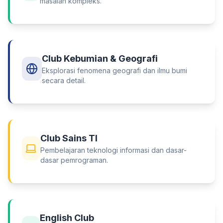
masalah kompleks.
Club Kebumian & Geografi
Eksplorasi fenomena geografi dan ilmu bumi
secara detail.
Club Sains TI
Pembelajaran teknologi informasi dan dasar-
dasar pemrograman.
English Club