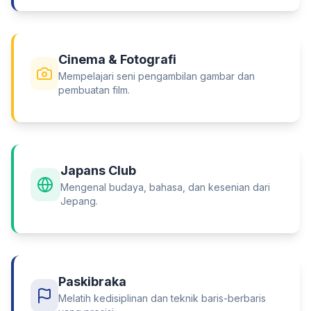
Cinema & Fotografi
Mempelajari seni pengambilan gambar dan
pembuatan film.
Japans Club
Mengenal budaya, bahasa, dan kesenian dari
Jepang.
Paskibraka
Melatih kedisiplinan dan teknik baris-berbaris