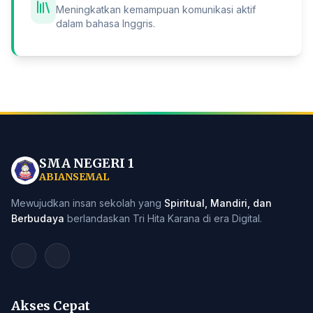
Meningkatkan kemampuan komunikasi aktif
dalam bahasa Inggris.
SMA NEGERI 1
ABIANSEMAL
Mewujudkan insan sekolah yang
Spiritual, Mandiri, dan
Berbudaya
berlandaskan Tri Hita Karana di era Digital.
Akses Cepat