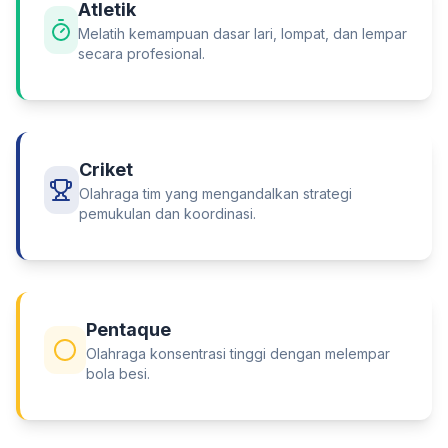
Atletik
Melatih kemampuan dasar lari, lompat, dan lempar
secara profesional.
Criket
Olahraga tim yang mengandalkan strategi
pemukulan dan koordinasi.
Pentaque
Olahraga konsentrasi tinggi dengan melempar
bola besi.