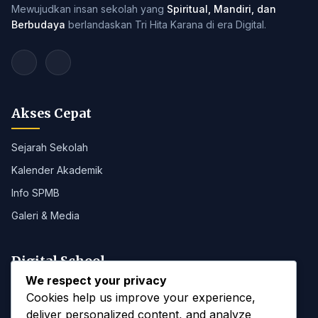
Mewujudkan insan sekolah yang
Spiritual, Mandiri, dan
Berbudaya
berlandaskan Tri Hita Karana di era Digital.
Akses Cepat
Sejarah Sekolah
Kalender Akademik
Info SPMB
Galeri & Media
Digital School
We respect your privacy
Portal SMANAB
Cookies help us improve your experience,
deliver personalized content, and analyze