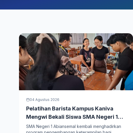
04 Agustus 2026
Pelatihan Barista Kampus Kaniva
Mengwi Bekali Siswa SMA Negeri 1
Abiansemal dengan Kompetensi
SMA Negeri 1 Abiansemal kembali menghadirkan
program pengembangan keterampilan bagi