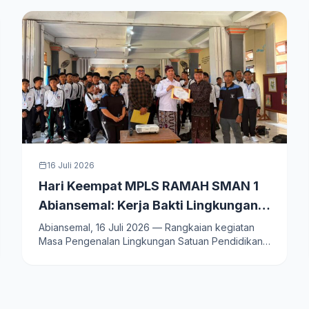
16 Juli 2026
Hari Keempat MPLS RAMAH SMAN 1
Abiansemal: Kerja Bakti Lingkungan,
Pengenalan Kurikulum, serta
Abiansemal, 16 Juli 2026 — Rangkaian kegiatan
Masa Pengenalan Lingkungan Satuan Pendidikan
Sosialisasi KPU dan Bahaya NAPZA
Ramah (MPLS RAMAH)…