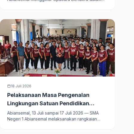
rangka…
18 Juli 2026
Pelaksanaan Masa Pengenalan
Lingkungan Satuan Pendidikan
Ramah (MPLS RAMAH) di SMA Negeri
Abiansemal, 13 Juli sampai 17 Juli 2026 — SMA
Negeri 1 Abiansemal melaksanakan rangkaian
1 Abiansemal Tahun Pelajaran
kegiatan…
2026/2027