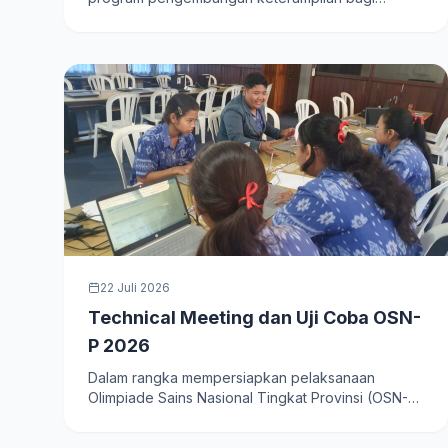
Industri Kopi
peserta didik melalui Pelatihan Barista…
22 Juli 2026
Technical Meeting dan Uji Coba OSN-
P 2026
Dalam rangka mempersiapkan pelaksanaan
Olimpiade Sains Nasional Tingkat Provinsi (OSN-P)
Tahun 2026, Pusat Prestasi Nasional,…