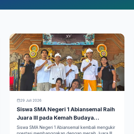
29 Juli 2026
Siswa SMA Negeri 1 Abiansemal Raih
Juara III pada Kemah Budaya
Kabupaten Badung
Siswa SMA Negeri 1 Abiansemal kembali mengukir
prestasi membanggakan dengan meraih Juara III