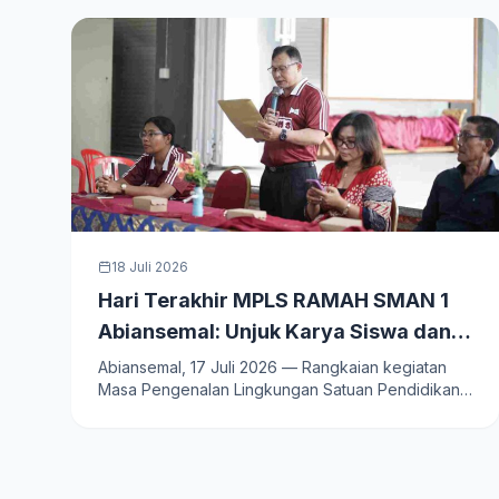
18 Juli 2026
Hari Terakhir MPLS RAMAH SMAN 1
Abiansemal: Unjuk Karya Siswa dan
Penutupan Resmi Rangkaian Kegiatan
Abiansemal, 17 Juli 2026 — Rangkaian kegiatan
Masa Pengenalan Lingkungan Satuan Pendidikan
Ramah (MPLS RAMAH)…