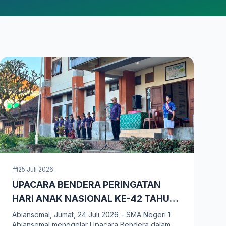
25 Juli 2026
UPACARA BENDERA PERINGATAN
HARI ANAK NASIONAL KE-42 TAHUN
2026_ 23 Juli 2026
Abiansemal, Jumat, 24 Juli 2026 – SMA Negeri 1
Abiansemal menggelar Upacara Bendera dalam