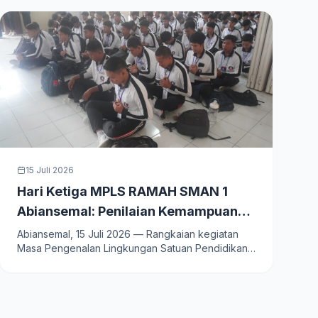
15 Juli 2026
Hari Ketiga MPLS RAMAH SMAN 1
Abiansemal: Penilaian Kemampuan
Siswa, Simulasi Gempa Bumi, hingga
Abiansemal, 15 Juli 2026 — Rangkaian kegiatan
Masa Pengenalan Lingkungan Satuan Pendidikan
Pengukuran Seragam
Ramah (MPLS RAMAH)…