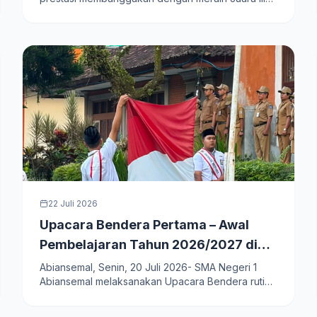
Lomba Keterampilan…
22 Juli 2026
Upacara Bendera Pertama – Awal
Pembelajaran Tahun 2026/2027 di
SMA Negeri 1 Abiansemal
Abiansemal, Senin, 20 Juli 2026- SMA Negeri 1
Abiansemal melaksanakan Upacara Bendera rutin
hari Senin…