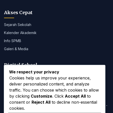
Akses Cepat
Sejarah Sekolah
Kalender Akademik
Info SPMB
Galeri & Media
Digital School
We respect your privacy
Portal SMANAB
Cookies help us improve your experience,
deliver personalized content, and analyze
traffic. You can choose which cookies to allow
Kontak
by clicking
Customize
. Click
Accept All
to
consent or
Reject All
to decline non-essential
Jl. Majapahit, Blahkiuh, Kec. Abiansemal, Kab. Badung, Bali -
cookies.
80352