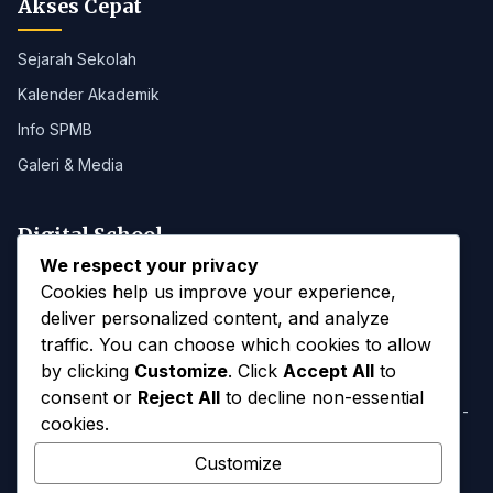
Akses Cepat
Sejarah Sekolah
Kalender Akademik
Info SPMB
Galeri & Media
Digital School
We respect your privacy
Portal SMANAB
Cookies help us improve your experience,
deliver personalized content, and analyze
traffic. You can choose which cookies to allow
Kontak
by clicking
Customize
. Click
Accept All
to
consent or
Reject All
to decline non-essential
Jl. Majapahit, Blahkiuh, Kec. Abiansemal, Kab. Badung, Bali -
cookies.
80352
Customize
(0361) 8311037